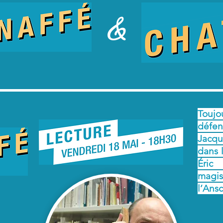
&
Toujou
défen
Jacq
dans 
Éric
magi
l’Ans