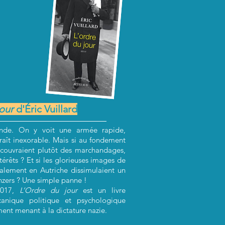
our
d'Éric Vuillard
ende. On y voit une armée rapide,
aît inexorable. Mais si au fondement
écouvraient plutôt des marchandages,
érêts ? Et si les glorieuses images de
alement en Autriche dissimulaient un
zers ? Une simple panne !
2017,
L’Ordre du jour
est un livre
anique politique et psychologique
ment menant à la dictature nazie.