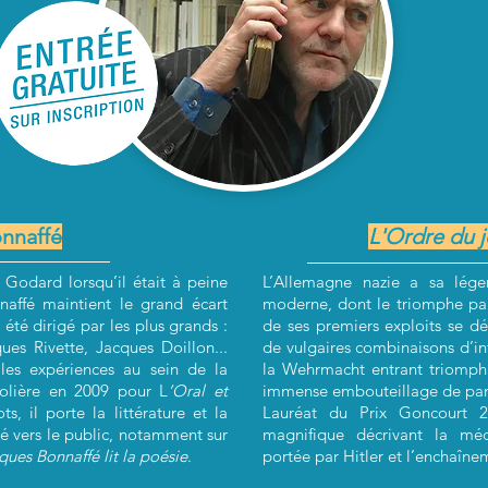
nnaffé
L'Ordre du j
Godard lorsqu’il était à peine
L’Allemagne nazie a sa lég
naffé maintient le grand écart
moderne, dont le triomphe par
a été dirigé par les plus grands :
de ses premiers exploits se d
ues Rivette, Jacques Doillon...
de vulgaires combinaisons d’int
les expériences au sein de la
la Wehrmacht entrant triomph
olière en 2009 pour L
’Oral et
immense embouteillage de pan
, il porte la littérature et la
Lauréat du Prix Goncourt 
té vers le public, notamment sur
magnifique décrivant la méc
ques Bonnaffé lit la poésie
.
portée par Hitler et l’enchaîne